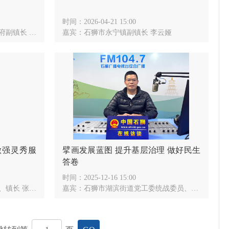
时间：
2026-04-21 15:00
镇长 杜越成
嘉宾：
石狮市永宁镇副镇长 李云娅
做强灵秀服
擘画发展蓝图 提升基层治理 做好民生
答卷
时间：
2025-12-16 15:00
长 张子群
嘉宾：
石狮市湖滨街道党工委统战委员、秘书 陈钟铭