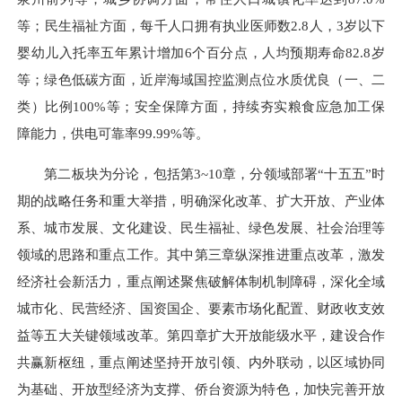
等；民生福祉方面，每千人口拥有执业医师数2.8人，3岁以下
婴幼儿入托率五年累计增加6个百分点，人均预期寿命82.8岁
等；绿色低碳方面，近岸海域国控监测点位水质优良（一、二
类）比例100%等；安全保障方面，持续夯实粮食应急加工保
障能力，供电可靠率99.99%等。
第二板块为分论，包括第3~10章，分领域部署“十五五”时
期的战略任务和重大举措，明确深化改革、扩大开放、产业体
系、城市发展、文化建设、民生福祉、绿色发展、社会治理等
领域的思路和重点工作。其中第三章纵深推进重点改革，激发
经济社会新活力，重点阐述聚焦破解体制机制障碍，深化全域
城市化、民营经济、国资国企、要素市场化配置、财政收支效
益等五大关键领域改革。第四章扩大开放能级水平，建设合作
共赢新枢纽，重点阐述坚持开放引领、内外联动，以区域协同
为基础、开放型经济为支撑、侨台资源为特色，加快完善开放