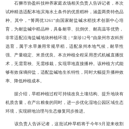
石狮市协盈科技种养家庭农场相关负责人告诉记者，本次
试种精选适配本地滨海水土条件的优质稻种，涵盖两类特色品
种。其中，“箐两优3261”由国家耐盐碱水稻技术创新中心培
育，为耐盐碱中稻品种，具备耐旱、抗倒伏、耐高温等优势，
非常适配沿海盐碱地块种植环境；“泉珍12号”由泉州市农科所
选育，属于水旱兼用常规早稻，适配泉州本地气候，耐旱性
强、产量稳定、米质优良。本次种植全程采用垄式机械直播技
术，无需育秧、无需移栽，实现旱地直接播种。该种植方式能
够有效保墒抑盐，适配盐碱地生长特性，同时大幅提升播种效
率、降低种植成本。
据介绍，旱稻种植过程可持续改良土壤结构、提升地块有
机质含量，在产出粮食的同时，进一步优化湿地公园区域生态
环境，实现耕地治理与生态修复同步推进。
该负责人告诉记者，这批试种旱稻将于今年9月迎来收割