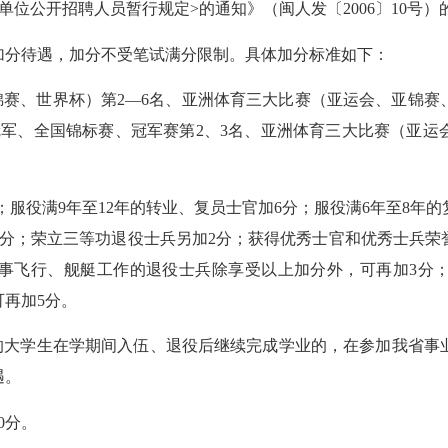
公开招聘人员暂行规定>的通知》（闽人发〔2006〕10号）
分待遇，加分不受笔试满分限制。具体加分标准如下：
赛、世界杯）第2—6名、亚洲体育三大比赛（亚运会、亚锦赛、
军、全国锦标赛、冠军赛第2、3名、亚洲体育三大比赛（亚运
服役满9年至12年的转业、复员士官加6分；服役满6年至8年的
分；荣立三等功退役士兵另加2分；获得优秀士官和优秀士兵荣
事飞行、舰艇工作的退役士兵除享受以上加分外，可再加3分
再加5分。
学生在学期间入伍、退役后继续完成学业的，在参加我省事业单
遇。
0分。