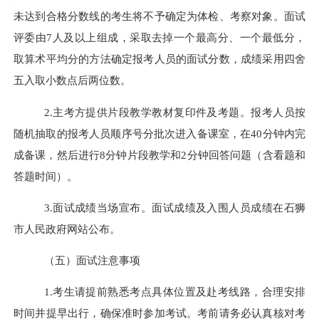
未达到合格分数线的考生将不予确定为体检、考察对象。面试
评委由
7
人及以上组成，采取去掉一个最高分、一个最低分，
取算术平均分的方法确定报考
人员
的面试分数，
成绩采用四舍
五入取小数点后两位数。
2.
主考方提供片段教学教材复印件及考题。
报考人员按
随机抽取的报考人员顺序号分批次进入
备课
室，在
40分钟内完
成备课，然后进行8分钟片段教学和2分钟回答问题（含看题和
答题时间）。
3.面试成绩当场宣布。
面试
成绩
及
入围人员成绩在
石狮
市人民政府
网站公布。
（五）面试注意事项
1.考生请提前熟悉考点具体位置及赴考线路，合理安排
时间并提早出行，确保准时参加考试。考前请务必认真核对考