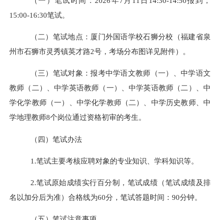
（一）笔试时间：
2026年7月
11
日
1
4
:
3
0-1
4
:
50
报到；
15:
0
0-1
6
:
3
0笔试。
（二）笔试地点：
厦门外国语学校石狮分校
（福建省泉
州市
石狮
市
灵秀镇英才路
2号
，
考场分布图
详见附件）
。
（三）笔试对象：报考中学语文教师
（一）
、
中学语文
教师（二）、
中学英语教师（一）、中学英语教师（二）、中
学化学教师
（一）
、中学化学教师
（二）、
中学历史教师、中
学地理教师
8
个岗位通过资格初审的考生。
（四）笔试办法
1.笔试主要考核应聘对象的专业知识、学科知识等。
2.笔试原始成绩实行百分制，笔试成绩（笔试成绩及排
名以加分后为准）合格线为60分，笔试答题时间：90分钟。
（五）笔试注意事项