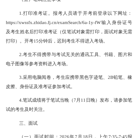
1.打印准考证。报考人员请于开考前
登录以下网址：
https://xwssfx.zhidao.fj.cn/examSearch/6a-1y-fW
输入身份证号
及考生姓名后
打印准考证（仅笔试对象需打印，面试对象无需
打印）。开考
1
5
分钟后，迟到考生不得进入考场。
2.考生不得携带与考试无关的通讯工具、书籍、图片和
电子图像等参考资料进入考场。
3.采用电脑阅卷，考生应携带黑色字迹笔、2B铅笔、橡
皮擦、身份证及准考证参加考试。
4.笔试成绩将于笔试当晚（7月
11
日晚）发布，请参加笔
试的考生及时关注。
三、面试
（一）面试时间：
2026年7月1
8
日，上午
7:
35
-
7
:
45
报