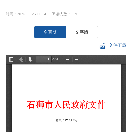
时间：2026-05-26 11:14
阅读人数：
119
全真版
文字版
文件下载
宝
根
2
政
公
一
（