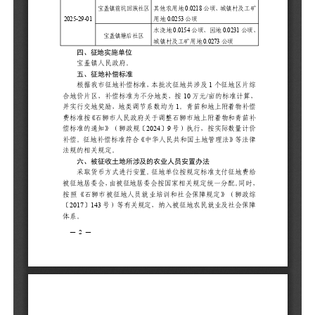
20
01
四
宝
五
根
综
算
物