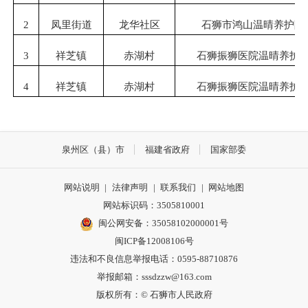
2
凤里街道
龙华社区
石狮市鸿山温晴养护院
3
祥芝镇
赤湖村
石狮振狮医院温晴养护
4
祥芝镇
赤湖村
石狮振狮医院温晴养护
泉州区（县）市
福建省政府
国家部委
网站说明
|
法律声明
|
联系我们
|
网站地图
网站标识码：3505810001
闽公网安备：35058102000001号
闽ICP备12008106号
违法和不良信息举报电话：0595-88710876
举报邮箱：sssdzzw@163.com
版权所有：© 石狮市人民政府