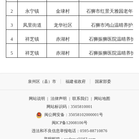
2
永宁镇
金埭村
石狮市红景天雅园老年公
3
凤里街道
龙华社区
石狮市鸿山温晴养护院
4
祥芝镇
赤湖村
石狮振狮医院温晴养护
5
祥芝镇
赤湖村
石狮振狮医院温晴养护
泉州区（县）市
福建省政府
国家部委
网站说明
|
法律声明
|
联系我们
|
网站地图
网站标识码：3505810001
闽公网安备：35058102000001号
闽ICP备12008106号
违法和不良信息举报电话：0595-88710876
举报邮箱：sssdzzw@163.com