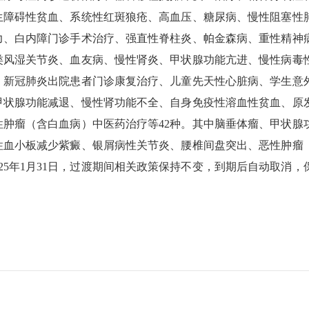
生障碍性贫血、系统性红斑狼疮、高血压、糖尿病、慢性阻塞性
力、白内障门诊手术治疗、强直性脊柱炎、帕金森病、重性精神
类风湿关节炎、血友病、慢性肾炎、甲状腺功能亢进、慢性病毒
、新冠肺炎出院患者门诊康复治疗、儿童先天性心脏病、学生意
甲状腺功能减退、慢性肾功能不全、自身免疫性溶血性贫血、原
肿瘤（含白血病）中医药治疗等42种。其中脑垂体瘤、甲状腺
性血小板减少紫癜、银屑病性关节炎、腰椎间盘突出、恶性肿瘤
25年1月31日，过渡期间相关政策保持不变，到期后自动取消，