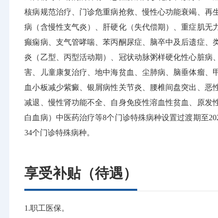
核病规范治疗、门诊危重病抢救、慢性心功能衰竭、再
病（含慢性支气炎）、肝硬化（失代偿期）、重症肌无
癫痫病、支气管哮喘、苯丙酮尿症、脑卒中及后遗症、
炎（乙型、丙型活动期）、冠状动脉粥样硬化性心脏病
害、儿童康复治疗、地中海贫血、尘肺病、脑垂体瘤、
血小板减少紫癜、银屑病性关节炎、腰椎间盘突出、恶性
减退、慢性肾功能不全、自身免疫性溶血性贫血、原发
白血病）中医药治疗等8个门诊特殊病种设置过渡期至20
34个门诊特殊病种。
享受补贴（待遇）
1.职工医保。