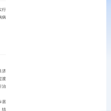
实行
病病
共济
过渡
析治
乡居
、结