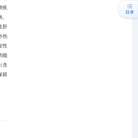
肺疾
目录
病、
性肝
外伤
发性
功能
（含
保留