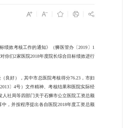
标绩效考核工作的通知
》（狮医管办〔
2019
〕
1
等对你们
2
家医院
2018
年度院长综合目标绩效进行
级（良好），其中市总医院考核得分
76.23
，市妇
〔
2013
〕
4
号）文件精神、考核结果和医院实际经
发人社局等四部门关于石狮市公立医院工资总额
算中，并按程序提出各自医院
2018
年度工资总额