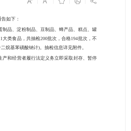
通告如下：
蛋制品、淀粉制品、豆制品、蜂产品、糕点、罐
21大类食品
，
共抽检
200批次
，合格
194
批次，不
十二烷基苯磺酸钠计)
。抽检
信息详见附件。
生产和经营者履行法定义务立即采取封存、暂停