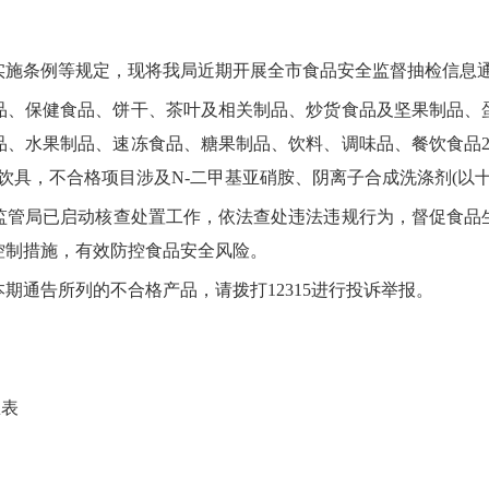
施条例等规定，现将我局近期开展全市食品安全监督抽检信息
品、保健食品、饼干、茶叶及相关制品、炒货食品及坚果制品、
品、水果制品、速冻食品、糖果制品、饮料、调味品、餐饮食品
饮具，不合格
项目涉及
N-二甲基亚硝胺、
阴离子合成洗涤剂
(以
监管局
已
启动
核查处置
工作
，依法查处违法违规行为
，
督促食品
控制措施，有效防控食品安全风险。
本期
通告所列的不合格产品，请拨打
12315进行投诉举报
。
息表