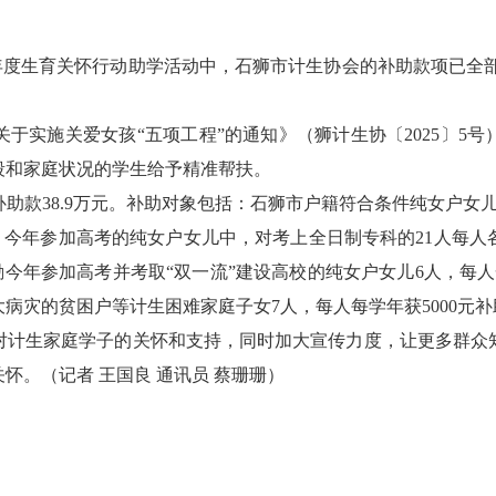
年度生育关怀行动助学活动中，石狮市计生协会的补助款项已全部发
实施关爱女孩“五项工程”的通知》（狮计生协〔2025〕5号
段和家庭状况的学生给予精准帮扶。
38.9万元。补助对象包括：石狮市户籍符合条件纯女户女儿10
；今年参加高考的纯女户女儿中，对考上全日制专科的21人每人各
；奖励今年参加高考并考取“双一流”建设高校的纯女户女儿6人，每人
灾的贫困户等计生困难家庭子女7人，每人每学年获5000元补助
计生家庭学子的关怀和支持，同时加大宣传力度，让更多群众知
怀。（记者 王国良 通讯员 蔡珊珊）