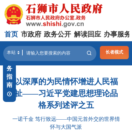
首页
市政府
政务公开
解读回应
办事服务
长者模式
政
务
指
以深厚的为民情怀增进人民福
南
祉——习近平党建思想理论品
格系列述评之五
一诺千金 笃行致远——中国元首外交的世界情
怀与大国气派