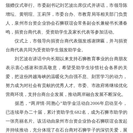
颁赠仪式举行。市委副书记刘艺波出席仪式并讲话，市领导陈
增坛、黄明瑄、王莉萍，市委台办、市教育局等相关部门负责
人，泉州市台资企业协会石狮联谊会常务副会长兼秘书长潘春
鸣，捐资台商代表、受资助学生及家长代表等参加活动。
仪式上，市领导向捐资台商代表颁发感谢牌匾，并与捐资
台商代表共同为受资助学生颁发助学金。
刘艺波在讲话中向长期以来支持石狮教育事业的台商朋友
表示衷心感谢和崇高敬意，希望受助学生珍惜社会各界的关
爱，把这份跨越海峡的温暖化为自强不息、刻苦学习的动力，
努力成为对社会有贡献的优秀人才。市委、市政府将继续优化
营商环境，支持台商台企发展，推动两岸融合发展不断深化。
据悉，“两岸情·同胞心”助学金活动自2006年启动至今，
已连续举办二十届，累计资助学生682名，成为石狮市助学的
一张亮丽名片。该活动由泉州市台资企业协会石狮联谊会发起
并持续推动，充分体现了在石台商对石狮学子的深切关爱，展