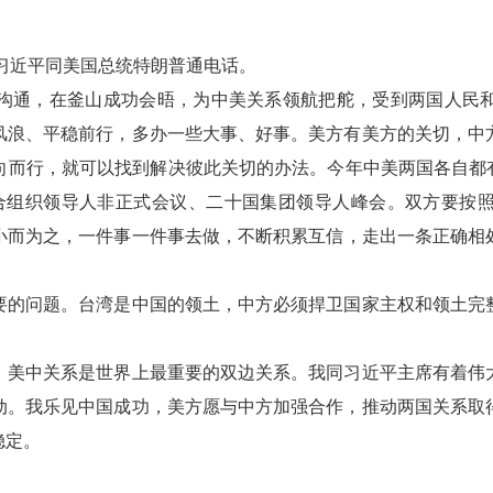
习近平同美国总统特朗普通电话。
通，在釜山成功会晤，为中美关系领航把舵，受到两国人民和
风浪、平稳前行，多办一些大事、好事。美方有美方的关切，中
向而行，就可以找到解决彼此关切的办法。今年中美两国各自都有
经合组织领导人非正式会议、二十国集团领导人峰会。双方要按
而为之，一件事一件事去做，不断积累互信，走出一条正确相处
的问题。台湾是中国的领土，中方必须捍卫国家主权和领土完整
美中关系是世界上最重要的双边关系。我同习近平主席有着伟大
动。我乐见中国成功，美方愿与中方加强合作，推动两国关系取
稳定。