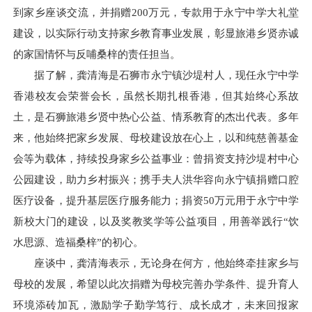
到家乡座谈交流，并捐赠200万元，专款用于永宁中学大礼堂
建设，以实际行动支持家乡教育事业发展，彰显旅港乡贤赤诚
的家国情怀与反哺桑梓的责任担当。
据了解，龚清海是石狮市永宁镇沙堤村人，现任永宁中学
香港校友会荣誉会长，虽然长期扎根香港，但其始终心系故
土，是石狮旅港乡贤中热心公益、情系教育的杰出代表。多年
来，他始终把家乡发展、母校建设放在心上，以和纯慈善基金
会等为载体，持续投身家乡公益事业：曾捐资支持沙堤村中心
公园建设，助力乡村振兴；携手夫人洪华容向永宁镇捐赠口腔
医疗设备，提升基层医疗服务能力；捐资50万元用于永宁中学
新校大门的建设，以及奖教奖学等公益项目，用善举践行“饮
水思源、造福桑梓”的初心。
座谈中，龚清海表示，无论身在何方，他始终牵挂家乡与
母校的发展，希望以此次捐赠为母校完善办学条件、提升育人
环境添砖加瓦，激励学子勤学笃行、成长成才，未来回报家