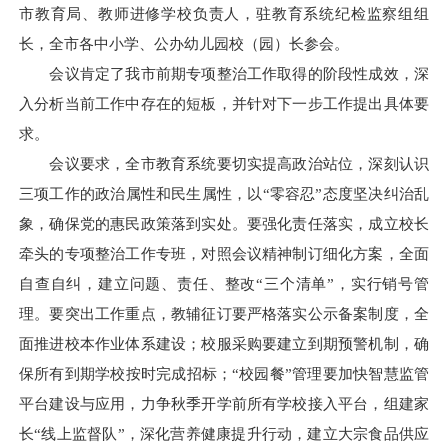
市教育局、教师进修学校负责人，驻教育系统纪检监察组组
长，全市各中小学、公办幼儿园校（园）长参会。
会议肯定了我市前期专项整治工作取得的阶段性成效，深
入分析当前工作中存在的短板，并针对下一步工作提出具体要
求。
会议要求，全市教育系统要切实提高政治站位，深刻认识
三项工作的政治属性和民生属性，以“零容忍”态度坚决纠治乱
象，确保党的惠民政策落到实处。要强化责任落实，成立校长
牵头的专项整治工作专班，对照会议精神制订细化方案，全面
自查自纠，建立问题、责任、整改“三个清单”，实行销号管
理。要突出工作重点，教辅征订要严格落实公示备案制度，全
面推进校本作业体系建设；校服采购要建立到期预警机制，确
保所有到期学校按时完成招标；“校园餐”管理要加快智慧监管
平台建设与应用，力争秋季开学前所有学校接入平台，组建家
长“线上监督队”，深化营养健康提升行动，建立大宗食品供应