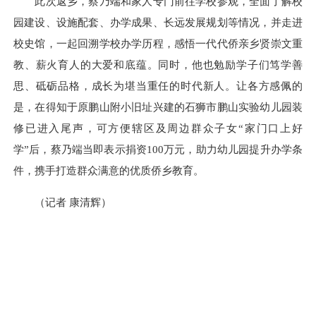
此次返乡，蔡乃端和家人专门前往学校参观，全面了解校
园建设、设施配套、办学成果、长远发展规划等情况，并走进
校史馆，一起回溯学校办学历程，感悟一代代侨亲乡贤崇文重
教、薪火育人的大爱和底蕴。同时，他也勉励学子们笃学善
思、砥砺品格，成长为堪当重任的时代新人。让各方感佩的
是，在得知于原鹏山附小旧址兴建的石狮市鹏山实验幼儿园装
修已进入尾声，可方便辖区及周边群众子女“家门口上好
学”后，蔡乃端当即表示捐资100万元，助力幼儿园提升办学条
件，携手打造群众满意的优质侨乡教育。
（记者 康清辉）