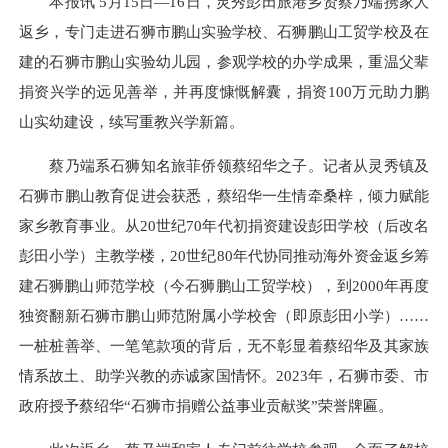
本报讯 5月15日—16日，灵秀彭田旅港乡贤蔡乃端携家人
返乡，专门走进石狮市鹏山实验学校、石狮鹏山工贸学校及在
建的石狮市鹏山实验幼儿园，参观学校的办学成果，重温父辈
捐资兴学的远见善举，并再度慷慨解囊，捐资100万元助力鹏
山实幼建设，续写重教兴学新篇。
蔡乃端系石狮知名旅菲侨领蔡绍华之子。记者从灵秀镇及
石狮市鹏山教育促进会获悉，蔡绍华一生情牵桑梓，倾力赋能
家乡教育事业。从20世纪70年代初捐资建设彭田学校（后改名
彭田小学）主教学楼，20世纪80年代协同推动海外资金返乡筹
建石狮鹏山师范学校（今石狮鹏山工贸学校），到2000年再度
独资翻新石狮市鹏山师范附属小学校舍（即原彭田小学）……
一桩桩善举、一笔笔款项的背后，无不彰显着蔡绍华及其家族
情系故土、助学兴教的赤诚家国情怀。2023年，石狮市委、市
政府授予蔡绍华“石狮市捐赠公益事业贡献奖”荣誉牌匾。