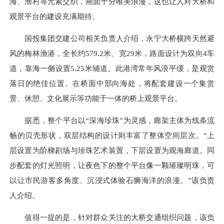
海、渔村等元素交织，画面十分唯美浪漫，这也让人对大桥和
观景平台的建设充满期待。
国投集团交建公司相关负责人介绍，永宁大桥横跨天然避
风的梅林渔港，全长约579.2米、宽29米，路面设计为双向4车
道，靠海一侧设置5.25米辅道。此港湾常年风浪平缓，是观赏
落日的绝佳位置。在桥面中部向海处，将配套建设一个集赏
景、休憩、文化展示等功能于一体的桥上观景平台。
据悉，整个平台以“深海珍珠”为灵感，廊架主体为线条流
畅的贝壳形状，双层结构的设计则丰富了整体空间层次。“上
层设置为阶梯剧场与珍珠艺术装置，下层设置为观海廊道。同
步配套的灯光照明，让夜色下的整个平台像一颗璀璨明珠，可
以让市民游客多角度、沉浸式体验石狮海洋的浪漫。”该负责
人介绍。
值得一提的是，针对群众关注的大桥交通组织问题，该负