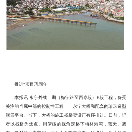
推进“项目巩固年”
本报讯 永宁外线二期（梅宁路至西岑段）B段工程，备受
关注的当属中部的控制性工程——永宁大桥和配套的珍珠造型
观景平台。当下，大桥的施工栈桥架设正有序推进。日前，记
者以栈桥为焦点、用俯瞰的视角定格下梅林港湾，蓝天、碧