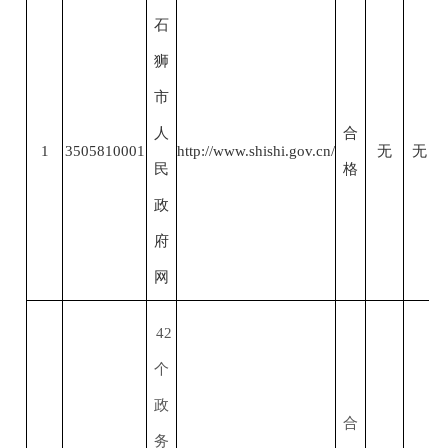
石
狮
市
人
合
1
3505810001
http://www.shishi.gov.cn/
无
无
民
格
政
府
网
42
个
政
合
务