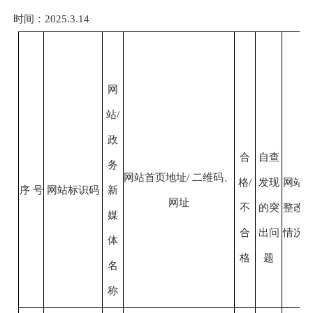
时间：202
5
.3
.14
网
站
/
政
合
自查
务
网站首页地址
/ 二维码、
格
/
发现
网站
序
号
网站标识码
新
网址
不
的突
整改
媒
合
出问
情况
体
格
题
名
称