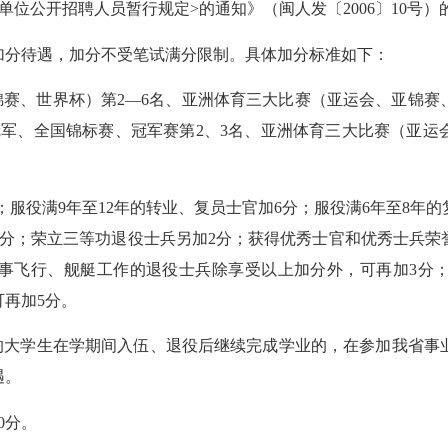
公开招聘人员暂行规定>的通知》（闽人发〔2006〕10号）
分待遇，加分不受笔试满分限制。具体加分标准如下：
赛、世界杯）第2—6名、亚洲体育三大比赛（亚运会、亚锦赛、
军、全国锦标赛、冠军赛第2、3名、亚洲体育三大比赛（亚运
服役满9年至12年的转业、复员士官加6分；服役满6年至8年的
分；荣立三等功退役士兵另加2分；获得优秀士官和优秀士兵荣
事飞行、舰艇工作的退役士兵除享受以上加分外，可再加3分
再加5分。
学生在学期间入伍、退役后继续完成学业的，在参加我省事业单
遇。
0分。