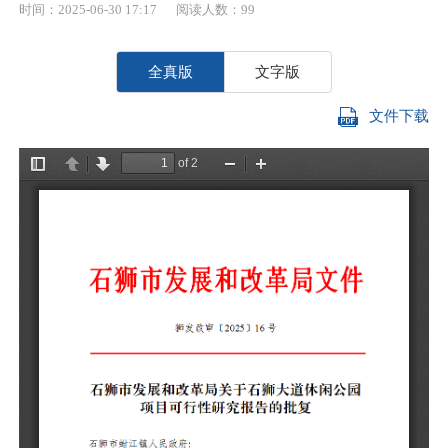
时间：2025-06-30 17:17
阅读人数：
99
全真版
文字版
文件下载
石
研
道
35