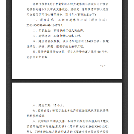
设
元
展
35
《