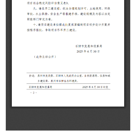
保
法
并