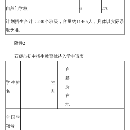
自然门学校
6
270
计划招生合计：230个班级，容量约11465人，具体以实际录
取为准。
附件2
石狮市初中招生教育优待入学申请表
户
籍
学生姓
性
所
名
别
在
地
全国学
籍号