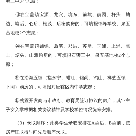
狮三中3个志愿；
③在宝盖镇宝源、龙穴、坑东、前坑、前园、杆头、塘
边、塘后、仑后、松茂、后垵购房的，可填报锦峰学校、泉五
基地校2个志愿；
④在宝盖镇铺锦、后宅、郑厝、苏厝、玉浦、上浦、雪
上、塘头、山雅购房的，可填报石狮三中、泉五基地校2个志
愿；
⑤在沿海五镇（指永宁、蚶江、锦尚、鸿山、祥芝五镇，
下同）购房的，可填报对应辖区内中学志愿；
⑥购置开发商与市政府、教育局签订协议的房产，其业主
子女入学根据相关协议精神及学校学位情况统筹安排。
（3）录取顺序：此类学生录取安排在A类后、B类前，按
房产证取得时间先后顺序录取。