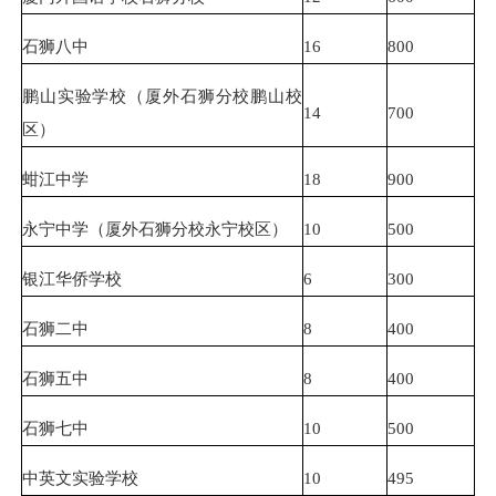
石狮八中
16
800
鹏山实验学校（厦外石狮分校鹏山校
14
700
区）
蚶江中学
18
900
永宁中学（厦外石狮分校永宁校区）
10
500
银江华侨学校
6
300
石狮二中
8
400
石狮五中
8
400
石狮七中
10
500
中英文实验学校
10
495