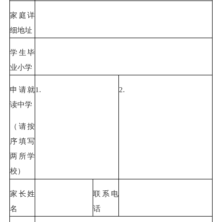
家庭详
细地址
学生毕
业小学
申请就
1.
2.
读中学
（
请按
序填写
两所学
校
）
家长姓
联系电
名
话