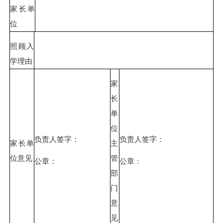
家长单
位
照顾入
学理由
家
长
单
位
负责人签字：
负责人签字：
家长单
主
位意见
管
公章：
公章：
部
门
意
见