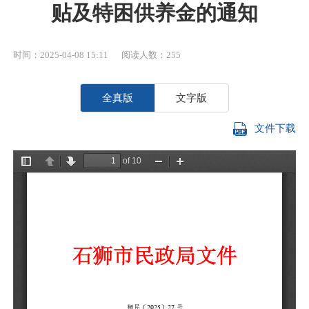
贴及特困供养金的通知
时间：2025-04-08 15:11
阅读人数：
255
全真版
文字版
文件下载
各
为
活
补
关