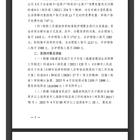
理
二
（
障
人
工
神
户
（
周
〔
需
2