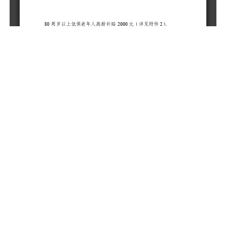
（
限
问
补
每
（
定
政
实
镇
人
员
（