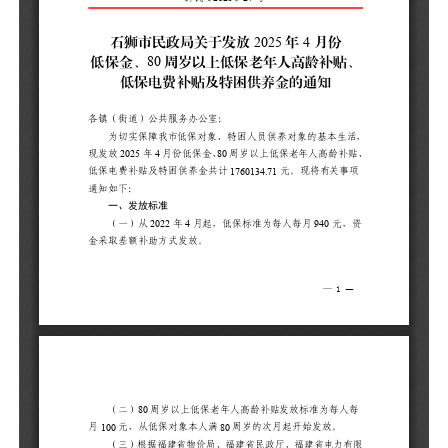
（
采
（
月
（
限
问
民
每
（
资
每
2