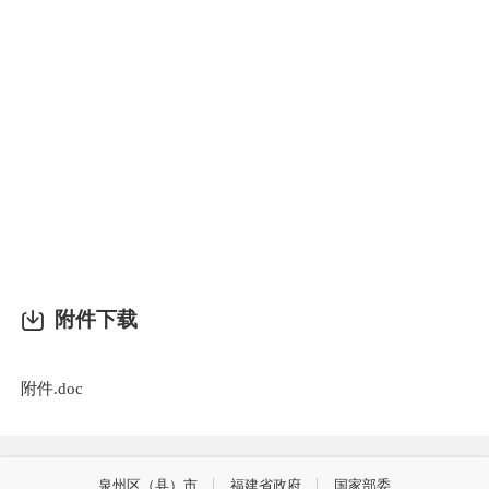
4
分
5
分
（
附件下载
附件.doc
泉州区（县）市
福建省政府
国家部委