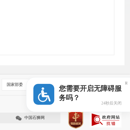
公
<<

国家部委
您需要开启无障碍服
务吗？
24秒后关闭
中国石狮网