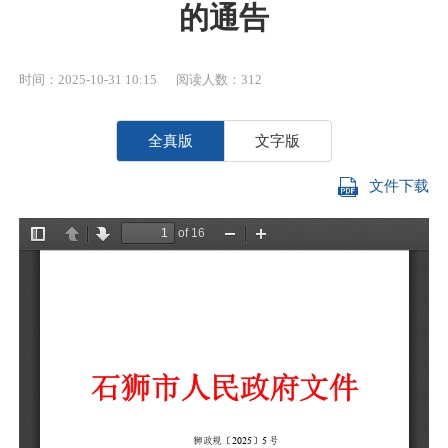
的通告
时间：2025-10-31 10:15
阅读人数：
312
全真版
文字版
文件下载
各
会
根
2
管
2
现