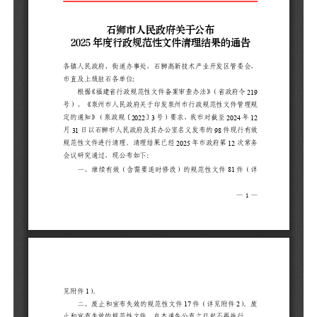
1
一
见
二
废
行
附
录
2