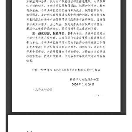
形
三
目
牵
务
开
抄
依
附
（