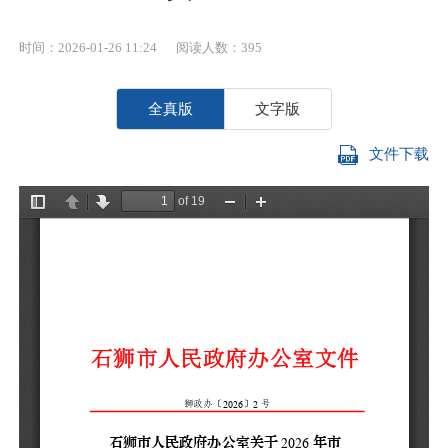
时间：2026-01-26 11:24
阅读人数：
395
全真版
文字版
文件下载
各
会
2
会
总
《
务