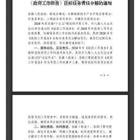
一
做
议
府
任
抓
二
目
立
加
体
有
加
突
单