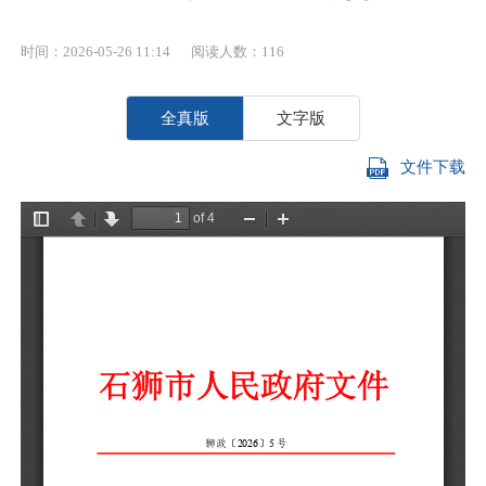
时间：2026-05-26 11:14
阅读人数：
116
全真版
文字版
文件下载
宝
根
2
政
公
一
（