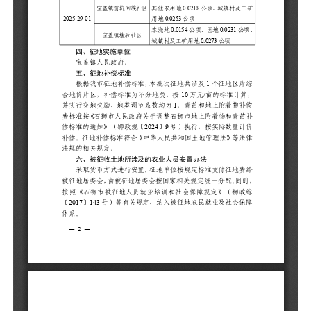
20
01
四
宝
五
根
综
算
物