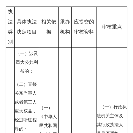
执
法
具体执法
相关依
承办
应提交的
审核重点
类
决定项目
据
机构
审核资料
别
（一）涉及
重大公共利
益的；
（二）直接
关系当事人
或者第三人
（一）行政执
（一）
重大权益，
法机关主体及
《中华人
经过听证程
其行政执法人
民共和国
序的：