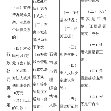
员是否适格；
行政处罚
（三）案件
法》第五
（二）认定
（一）案件
情况疑难复
十八条；
事实是否清
基本情况；
杂、涉及多
（二）
石
楚，证据是否
（二）相
个法律关系
狮市城市
确实、充分；
关证据；
的；
管理局关
（三）适
于印发
（三）
（四）对公
用依据是否正
行
石狮
《石狮市
相关依据；
民处以1万
确；
城市管理
政
市城
元（含）以
（四）
行政执法
上的罚款，
（四）是
处
市管
重大执法决
程序规
对法人或其
否超越或滥用
罚
理
定建议意
定》等多
他组织处以
职权；
见；
类
综合
项制度的
10万元
决
执法
（五）程
（五）
通知（狮
（含）以上
序是否合法；
定
大队
经过听证的
城管）
的罚款；