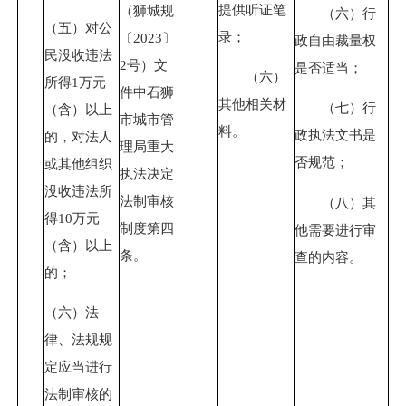
提供听证笔
（狮城规
（六）行
（五）对公
录；
〔
2023
〕
政自由裁量权
民没收违法
2号）文
是否适当；
（六）
所得1万元
件中石狮
其他相关材
（七）行
（含）以上
市城市管
料。
政执法文书是
的，对法人
理局重大
否规范；
或其他组织
执法决定
没收违法所
法制审核
（八）其
得10万元
制度第四
他需要进行审
（含）以上
条。
查的内容。
的；
（六）法
律、法规规
定应当进行
法制审核的