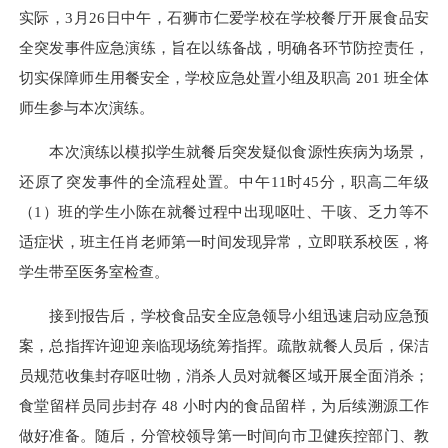
实际，3月26日中午，石狮市仁爱学校在学校餐厅开展食品安
全突发事件应急演练，旨在以练备战，明确各环节防控责任，
切实保障师生用餐安全，学校应急处置小组及职高 201 班全体
师生参与本次演练。
本次演练以模拟学生就餐后突发疑似食源性疾病为场景，
还原了突发事件的全流程处置。中午11时45分，职高二年级
（1）班的学生小陈在就餐过程中出现呕吐、干咳、乏力等不
适症状，班主任肖老师第一时间发现异常，立即联系校医，将
学生带至医务室检查。
接到报告后，学校食品安全应急领导小组迅速启动应急预
案，总指挥许迎迎亲临现场统筹指挥。疏散就餐人员后，保洁
员规范收集封存呕吐物，消杀人员对就餐区域开展全面消杀；
食堂留样员同步封存 48 小时内的食品留样，为后续溯源工作
做好准备。随后，分管校领导第一时间向市卫健疾控部门、教