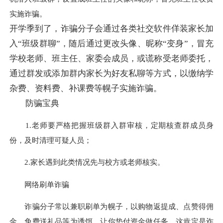
实施诈骗。
开学季到了，诈骗分子会通过各类社交软件佯装家长加
入“班级群聊”，随后通过更改头像、昵称“变身”，冒充
学校老师、班主任、家委会成员，或谎称受老师委托，
通过群发或添加群内家长为好友私聊等方式，以缴纳学
杂费、资料费、补课费等幌子实施诈骗。
防骗宝典
1.老师要严格把握班级群入群审核，定期核查群成员身
份，及时清理可疑人员；
2.家长遇到此类情况先与校方或老师核实。
网络刷单诈骗
诈骗分子常以兼职刷单为幌子，以购物返提成、点赞得佣
金、免费送礼品等为诱饵，让你垫付资金做任务，这肯定是诈