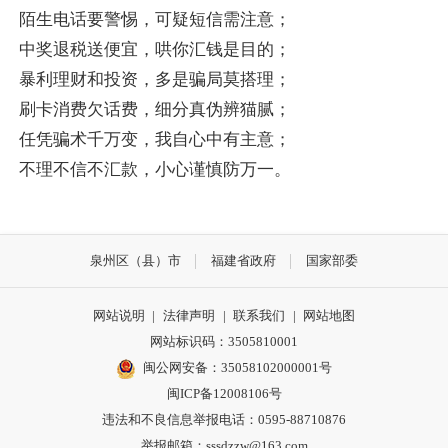
陌生电话要警惕，可疑短信需注意；
中奖退税送便宜，哄你汇钱是目的；
暴利理财和投资，多是骗局莫搭理；
刷卡消费欠话费，细分真伪辨猫腻；
任凭骗术千万变，我自心中有主意；
不理不信不汇款，小心谨慎防万一。
泉州区（县）市
福建省政府
国家部委
网站说明
|
法律声明
|
联系我们
|
网站地图
网站标识码：3505810001
闽公网安备：35058102000001号
闽ICP备12008106号
违法和不良信息举报电话：0595-88710876
举报邮箱：sssdzzw@163.com