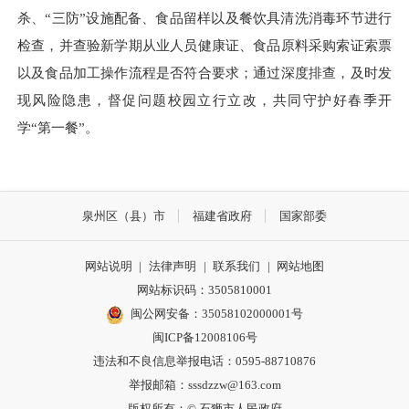
杀、“三防”设施配备、食品留样以及餐饮具清洗消毒环节进行
检查，并查验新学期从业人员健康证、食品原料采购索证索票
以及食品加工操作流程是否符合要求；通过深度排查，及时发
现风险隐患，督促问题校园立行立改，共同守护好春季开
学“第一餐”。
泉州区（县）市
福建省政府
国家部委
网站说明
|
法律声明
|
联系我们
|
网站地图
网站标识码：3505810001
闽公网安备：35058102000001号
闽ICP备12008106号
违法和不良信息举报电话：0595-88710876
举报邮箱：sssdzzw@163.com
版权所有：© 石狮市人民政府