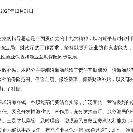
7年12月31日。
案的指导思想是全面贯彻党的十九大精神，以习近平新时代中国
与渔业局、财政厅的工作要求，坚持以提升渔业防御灾害能力，
策性渔业保险和渔业互助保险同步发展。
政补贴。本部分主要阐沿海渔船渔工责任互助保险、沿海渔船互
险种的保险范围、保险金额、保险费率、保费财政补贴，以及部分
进行了补贴。
求沿海各镇、各职能部门要结合实际，广泛宣传，营造良好的参
责任。要充分发挥渔业镇、村作用，充分发挥基层、服务渔民的
畴。三是防范风险，及时理赔。增强渔民自救互救意识和能力，
公正地确认事故责任。建立渔业互保理赔“绿色通道”，及时、准