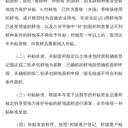
贴面积，按照 “谁耕种、补给谁”的原则，由实际耕种者享受耕
地地力保护补贴。6.对林地、已作为畜牧（水场）养殖场使用
的耕地、成片粮田转为设施农业用地、非农业征(占)用耕地等
已改变用途的耕地，以及占补平衡中“补”的面积和质量达不到
耕种条件的耕地等不再给予补贴，对抛荒一年以上的，取消次
年补贴资格，待复耕后重新纳入补贴。
（二）补贴依据。补贴面积核定以土地承包经营权确权登
记颁证或二轮承包耕地为基数，已确权的耕地按照确权面积申
报，未确权的按二轮承包耕地面积申报，据实核减不符合补贴
条件面积。
（三）补贴标准。根据本年度下达我市的补贴资金总量和
核定的享受地力保护补贴的耕地面积进行测算，全市按统一补
贴标准发放。
（四）补贴发放程序。按照“村级逐户登记、村级逐户核