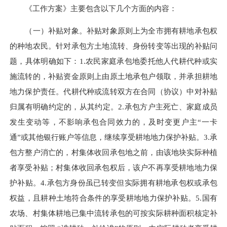
《工作方案》主要包含以下几个方面的内容：
（一）补贴对象。补贴对象原则上为全市拥有耕地承包权
的种地农民。针对承包方土地流转、身份转变等出现的补贴问
题，具体明确如下：1.农民家庭承包地委托他人代耕代种或实
施流转的，补贴资金原则上由原土地承包户领取，并承担耕地
地力保护责任。代耕代种或流转双方在合同（协议）中对补贴
归属有明确约定的，从其约定。2.承包方户主死亡、家庭成员
发生变动等，不影响承包合同效力的，及时变更户主“一卡
通”或其他银行账户等信息，继续享受耕地地力保护补贴。3.承
包方整户消亡的，村集体收回承包地之前，由该地块实际种植
者享受补贴；村集体收回承包权后，该户不再享受耕地地力保
护补贴。4.承包方身份虽已转变但实际拥有耕地承包权或承包
权益，且耕种土地符合条件的享受耕地地力保护补贴。5.国有
农场、村集体耕地已集中流转承包的可按实际耕种面积核定补