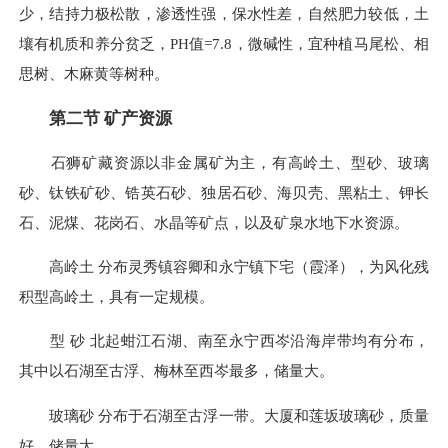
少，结持力极松散，渗透性强，保水性差，自然肥力较低，土
壤有机质和养分贫乏，PH值=7.8，微碱性，宜种植马尾松、相
思树、木麻黄等树种。
第二节 矿产资源
石狮矿藏资源以非金属矿为主，有高岭土、型砂、玻璃
砂、钛铁矿砂、锆英石砂、独居石砂、海贝壳、黑粘土、钾长
石、泥煤、花岗石、水晶等矿点，以及矿泉水地下水资源。
高岭土 分布灵秀镇容卿和永宁镇下宅（霞泽），为风化残
积型高岭土，具有一定规模。
型 砂 北起蚶江石湖、南至永宁西岑沿海岸带均有分布，
其中以石湖至古浮、梅林至西岑最多，储量大。
玻璃砂 分布于石湖至古浮一带。大厦和莲坂玻璃砂，质量
好，储量大。