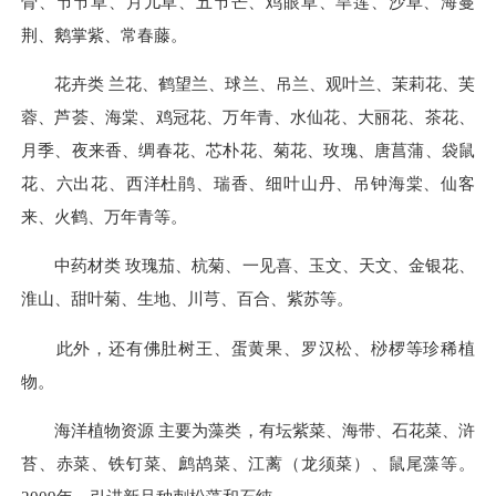
骨、节节草、月儿草、五节芒、鸡眼草、旱莲、沙草、海蔓
荆、鹅掌紫、常春藤。
花卉类 兰花、鹤望兰、球兰、吊兰、观叶兰、茉莉花、芙
蓉、芦荟、海棠、鸡冠花、万年青、水仙花、大丽花、茶花、
月季、夜来香、绸春花、芯朴花、菊花、玫瑰、唐菖蒲、袋鼠
花、六出花、西洋杜鹃、瑞香、细叶山丹、吊钟海棠、仙客
来、火鹤、万年青等。
中药材类 玫瑰茄、杭菊、一见喜、玉文、天文、金银花、
淮山、甜叶菊、生地、川芎、百合、紫苏等。
此外，还有佛肚树王、蛋黄果、罗汉松、桫椤等珍稀植
物。
海洋植物资源 主要为藻类，有坛紫菜、海带、石花菜、浒
苔、赤菜、铁钉菜、鹧鸪菜、江蓠（龙须菜）、鼠尾藻等。