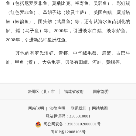
鱼（包括尼罗罗非鱼、莫桑比克、福寿鱼、吴郭鱼）、彩虹鲷
（红色罗非鱼）、革胡子鲶（埃及土萨）、美国白鲳、露斯塔
鲮（鲮箭鱼）、团头鲂（武昌鱼）等，还有从海水鱼苗驯化的
鲈、鲻（乌子鱼）等。2000年，引进淡水白鲳、淡水鲈鱼。
2008年，引进新品种星洲红鱼。
其他的有罗氏沼虾、青虾、中华绒毛蟹、扁蟹、古巴牛
蛙、甲鱼（鳖）、大头龟等。贝类有田螺、河蚌、黄蚬等。
泉州区（县）市
福建省政府
国家部委
网站说明
|
法律声明
|
联系我们
|
网站地图
网站标识码：3505810001
闽公网安备：35058102000001号
闽ICP备12008106号