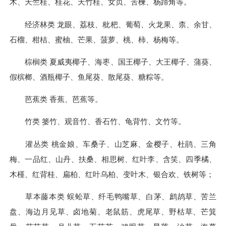
木、天竺桂、桂花、天竹桂、女贞、苦楝、杨蹄角等。
经济林类 龙眼、荔枝、枇杷、葡萄、火龙果、柰、余甘、
石榴、柑桔、蜜柚、芒果、菠萝、桃、柿、杨梅等。
棕榈类 夏威夷椰子、海枣、国王椰子、大王椰子、蒲葵、
假槟榔、酒瓶椰子、鱼尾葵、散尾葵、糖粽等。
芭蕉类 香蕉、芭蕉等。
竹类 篓竹、观音竹、香石竹、龟背竹、文竹等。
灌丛类 桃金娘、车桑子、山芝麻、金樱子、杜鹃、三角
梅、一品红、山丹、扶桑、相思树、红叶李、含笑、四季橘、
木槿、红背桂、扁柏、红叶乌柏、变叶木、银合欢、铁树等；
草本藤本类 蜈蚣草、纤毛鸭嘴草、白茅、鹧鸪草、苦兰
盘、海边月见草、卤地菊、老鼠筋、虎尾草、野枯草、芒箕