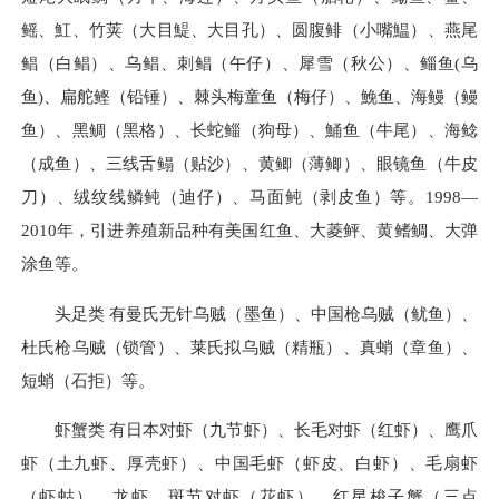
鳐、魟、竹荚（大目鯷、大目孔）、圆腹鲱（小嘴鰛）、燕尾
鲳（白鲳）、乌鲳、刺鲳（午仔）、犀雪（秋公）、鲻鱼(乌
鱼)、扁舵鲣（铅锤）、棘头梅童鱼（梅仔）、鮸鱼、海鳗（鳗
鱼）、黑鲷（黑格）、长蛇鲻（狗母）、鯒鱼（牛尾）、海鲶
（成鱼）、三线舌鳎（贴沙）、黄鲫（薄鲫）、眼镜鱼（牛皮
刀）、绒纹线鳞鲀（迪仔）、马面鲀（剥皮鱼）等。1998—
2010年，引进养殖新品种有美国红鱼、大菱鲆、黄鳍鲷、大弹
涂鱼等。
头足类 有曼氏无针乌贼（墨鱼）、中国枪乌贼（鱿鱼）、
杜氏枪乌贼（锁管）、莱氏拟乌贼（精瓶）、真蛸（章鱼）、
短蛸（石拒）等。
虾蟹类 有日本对虾（九节虾）、长毛对虾（红虾）、鹰爪
虾（土九虾、厚壳虾）、中国毛虾（虾皮、白虾）、毛扇虾
（虾蛄）、龙虾、斑节对虾（花虾）、红星梭子蟹（三点