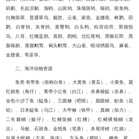
矶鹬、长趾滨鹬、海鸥、山斑鸠、珠颈斑鸠、噪鹃、斑鱼狗、
白胸翡翠、普通翠鸟、戴胜、云雀、家燕、金腰燕、树鹨、田
鹨、白脊鸰、灰脊鸰、黄臀鹎、白头鹎、棕背伯劳、黑领惊
鸟、八哥、红嘴蓝鹊、喜鹊、鹊鸲、北红尾鸲、黑喉石即、黑
脸噪鹛、黄腹鹪莺、褐头鹪莺、大山雀、暗绿绣眼鸟、麻雀、
金翅雀、苇巫等。
二、海洋动物资源
鱼类 有带鱼（俗称白鱼）、大黄鱼（黄瓜）、小黄鱼、翼
红娘鱼（角仔）、青带小公鱼（白江）、赤鼻棱鯷（赤鼻）、
金色小沙丁鱼（鰛鱼）、兰圆鲹（吧哴）、脂眼鲱、鮐鱼（花
铅）、日本鯷鱼（乌江）、大甲鲹（铁甲）、真鲷（加力）、
二长棘鲷（魬仔）、红鳍笛鲷（红糟）、红鳍裸颊鲷（龙
尖）、马鲛、石斑鱼、金线鱼（笔香）、杀尾绯鲤（红娘）、
短尾大眠鲷（方丰、海连）、方头鱼（腊轮）、鳓鱼、鲨、