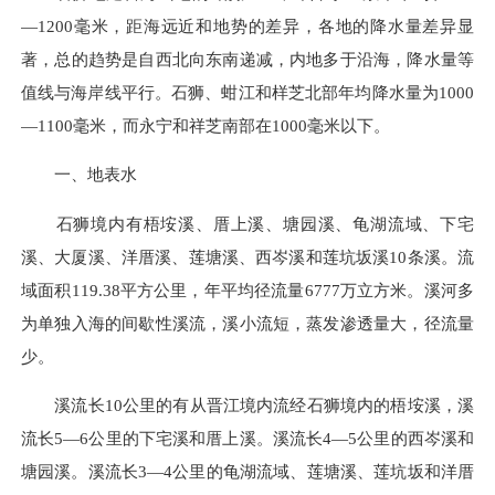
—1200毫米，距海远近和地势的差异，各地的降水量差异显
著，总的趋势是自西北向东南递减，内地多于沿海，降水量等
值线与海岸线平行。石狮、蚶江和样芝北部年均降水量为1000
—1100毫米，而永宁和祥芝南部在1000毫米以下。
一、地表水
石狮境内有梧垵溪、厝上溪、塘园溪、龟湖流域、下宅
溪、大厦溪、洋厝溪、莲塘溪、西岑溪和莲坑坂溪10条溪。流
域面积119.38平方公里，年平均径流量6777万立方米。溪河多
为单独入海的间歇性溪流，溪小流短，蒸发渗透量大，径流量
少。
溪流长10公里的有从晋江境内流经石狮境内的梧垵溪，溪
流长5—6公里的下宅溪和厝上溪。溪流长4—5公里的西岑溪和
塘园溪。溪流长3—4公里的龟湖流域、莲塘溪、莲坑坂和洋厝