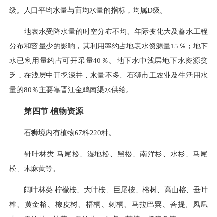
级。人口平均水量与亩均水量的指标，均属D级。
地表水受降水量的时空分布不均、年际变化大及蓄水工程
分布和容量少的影响，其利用率约占地表水资源量15％；地下
水已利用量约占可开采量40％。地下水中浅层地下水资源贫
乏，在浅层中开挖深井，水量不多。石狮市工农业及生活用水
量的80％主要靠晋江金鸡南渠水供给。
第四节 植物资源
石狮境内有植物67科220种。
针叶林类 马尾松、湿地松、黑松、南洋杉、水杉、马尾
松、木麻黄等。
阔叶林类 柠檬桉、大叶桉、巨尾桉、榕树、高山榕、垂叶
榕、黄金榕、橡皮树、梧桐、刺桐、马拉巴粟、菩提、凤凰