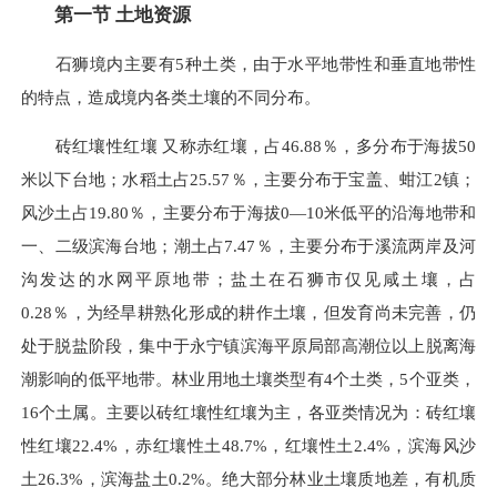
第一节 土地资源
石狮境内主要有5种土类，由于水平地带性和垂直地带性
的特点，造成境内各类土壤的不同分布。
砖红壤性红壤 又称赤红壤，占46.88％，多分布于海拔50
米以下台地；水稻土占25.57％，主要分布于宝盖、蚶江2镇；
风沙土占19.80％，主要分布于海拔0—10米低平的沿海地带和
一、二级滨海台地；潮土占7.47％，主要分布于溪流两岸及河
沟发达的水网平原地带；盐土在石狮市仅见咸土壤，占
0.28％，为经旱耕熟化形成的耕作土壤，但发育尚未完善，仍
处于脱盐阶段，集中于永宁镇滨海平原局部高潮位以上脱离海
潮影响的低平地带。林业用地土壤类型有4个土类，5个亚类，
16个土属。主要以砖红壤性红壤为主，各亚类情况为：砖红壤
性红壤22.4%，赤红壤性土48.7%，红壤性土2.4%，滨海风沙
土26.3%，滨海盐土0.2%。绝大部分林业土壤质地差，有机质