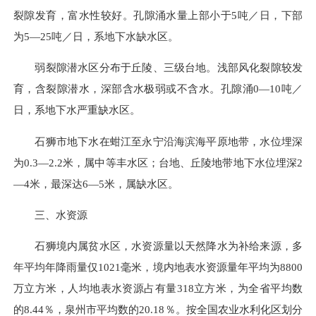
裂隙发育，富水性较好。孔隙涌水量上部小于5吨／日，下部
为5—25吨／日，系地下水缺水区。
弱裂隙潜水区分布于丘陵、三级台地。浅部风化裂隙较发
育，含裂隙潜水，深部含水极弱或不含水。孔隙涌0—10吨／
日，系地下水严重缺水区。
石狮市地下水在蚶江至永宁沿海滨海平原地带，水位埋深
为0.3—2.2米，属中等丰水区；台地、丘陵地带地下水位埋深2
—4米，最深达6—5米，属缺水区。
三、水资源
石狮境内属贫水区，水资源量以天然降水为补给来源，多
年平均年降雨量仅1021毫米，境内地表水资源量年平均为8800
万立方米，人均地表水资源占有量318立方米，为全省平均数
的8.44％，泉州市平均数的20.18％。按全国农业水利化区划分