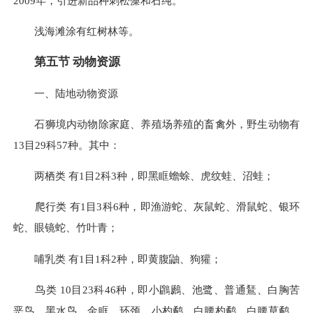
2009年，引进新品种刺松藻和石纯。
浅海滩涂有红树林等。
第五节 动物资源
一、陆地动物资源
石狮境内动物除家庭、养殖场养殖的畜禽外，野生动物有
13目29科57种。其中：
两栖类 有1目2科3种，即黑眶蟾蜍、虎纹蛙、沼蛙；
爬行类 有1目3科6种，即渔游蛇、灰鼠蛇、滑鼠蛇、银环
蛇、眼镜蛇、竹叶青；
哺乳类 有1目1科2种，即黄腹鼬、狗獾；
鸟类 10目23科46种，即小鸊鷉、池鹭、普通鵟、白胸苦
恶鸟、黑水鸟、金眶、环颈、小杓鹬、白腰杓鹬、白腰草鹬、