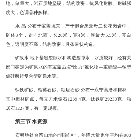
地，储量大，岩石质地坚硬，结构致密，抗风化耐酸、耐碱强
度大，色调品种多样。
水 晶 分布于宝盖坑东，产于混合黑云母二长花岗岩中，
矿体3个，走向北西，长26米，宽4米，厚最大5.5米，亮白
色，透明度不高，结构致密，具条带状构造。
矿泉水 地下基岩裂隙水和构造裂隙水，水质较好，经有关
部门鉴定为矿泉水的有宝盖后垵“比力”氯化物—重硅酸—钠型
偏硅酸锌复合型矿泉水等。
钛铁矿砂、锆英石砂、独居石砂 分布于永宁高厝和梅林，
其中梅林矿点，每立方米锆石1239.4克、钛铁矿29230克、独
居石1227克，有一定规模。
第三节 水资源
石狮地处台湾山地的“雨影区”，年降水量累年平均在900