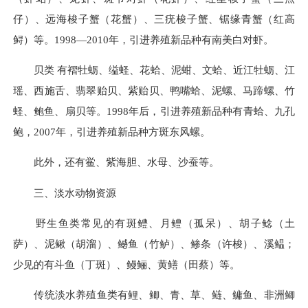
仔）、远海梭子蟹（花蟹）、三疣梭子蟹、锯缘青蟹（红高
鲟）等。1998—2010年，引进养殖新品种有南美白对虾。
贝类 有褶牡蛎、缢蛏、花蛤、泥蚶、文蛤、近江牡蛎、江
瑶、西施舌、翡翠贻贝、紫贻贝、鸭嘴蛤、泥螺、马蹄螺、竹
蛏、鲍鱼、扇贝等。1998年后，引进养殖新品种有青蛤、九孔
鲍，2007年，引进养殖新品种方斑东风螺。
此外，还有鲎、紫海胆、水母、沙蚕等。
三、淡水动物资源
野生鱼类常见的有斑鳢、月鳢（孤呆）、胡子鲶（土
萨）、泥鳅（胡溜）、鳡鱼（竹鲈）、鲹条（许梭）、溪鳁；
少见的有斗鱼（丁斑）、鳗鲡、黄鳝（田蔡）等。
传统淡水养殖鱼类有鲤、鲫、青、草、鲢、鳙鱼、非洲鲫