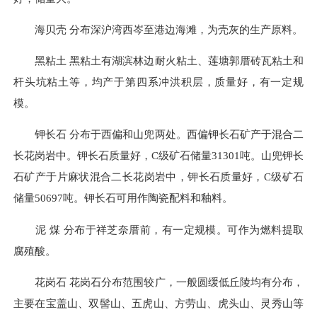
海贝壳 分布深沪湾西岑至港边海滩，为壳灰的生产原料。
黑粘土 黑粘土有湖滨林边耐火粘土、莲塘郭厝砖瓦粘土和
杆头坑粘土等，均产于第四系冲洪积层，质量好，有一定规
模。
钾长石 分布于西偏和山兜两处。西偏钾长石矿产于混合二
长花岗岩中。钾长石质量好，C级矿石储量31301吨。山兜钾长
石矿产于片麻状混合二长花岗岩中，钾长石质量好，C级矿石
储量50697吨。钾长石可用作陶瓷配料和釉料。
泥 煤 分布于祥芝奈厝前，有一定规模。可作为燃料提取
腐殖酸。
花岗石 花岗石分布范围较广，一般圆缓低丘陵均有分布，
主要在宝盖山、双髻山、五虎山、方劳山、虎头山、灵秀山等