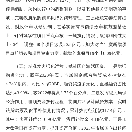
的通知》（狮财采〔2023〕12号），进一步明确政府采购部门
预算编制、采购执行中的调整调剂，以及其他相关需明确的事
项，完善政府采购预算执行的闭环管理。三是继续完善预算绩
效、财政评审联动机制，在落实原有事前绩效审核范围基础
上，针对延续性项目重点审核上一期执行情况，取消非刚性支
出66个，调整630个项目涉及20.8亿元；加大对当年度新增项
目事前绩效和项目评审力度，新增入库项目19个共0.09亿元。
（五）精准发力强化运营，赋能国企激活国资。一是增强
融资能力，截至2023年底，市属国企综合融资成本控制在
4.34%以内、同比下降20BP。融资渠道多元化，直接融资占比
达到43.99%，较2022年提高3.77个百分点。二是发挥稳大局保
经济作用，理顺资金拨付流程，协同片区设计融资方案，实时
跟踪房票及货币补偿兑付情况，累计拨付征迁款31.14亿元，
其中：房票补偿金16.96亿元、货币补偿金14.18亿元。三是加
大盘活国有资产力度，提升资产价值，2023年市属国企出租闲