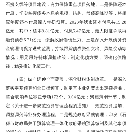
石狮支线等项目建设，有力保障重点项目落地。二是保障还本
付息，切实掌握债务本息的规模、结构、偿债高峰期等，将相
应年度还本付息编入年初预算。2023年我市还本付息共15.28
亿元，其中：还本9.81亿元、付息5.47亿元，最大限度争取再
融资债券6.21亿元，缓解政府偿债压力。三是深入开展债务资
金管理情况穿透式监测，持续跟踪债券资金支出、风险变动等
情况；用足用好特殊调整政策，制定化债方案，明确化债路
径，稳妥推进化债工作。
（四）纵向延伸全面覆盖，深化财税体制改革。一是深入
落实零基预算和全口径预算，制定基本业务费支出定额标准，
整合取消单位零星专项172个、0.64亿元；聚焦薄弱环节，制
定《关于进一步规范预算管理流程的通知》，规范预算追加、
调整调剂等业务办理流程。二是规范政府采购管理，印发《石
狮市财政局关于预算管理一体化政府采购预算编制及其他事项