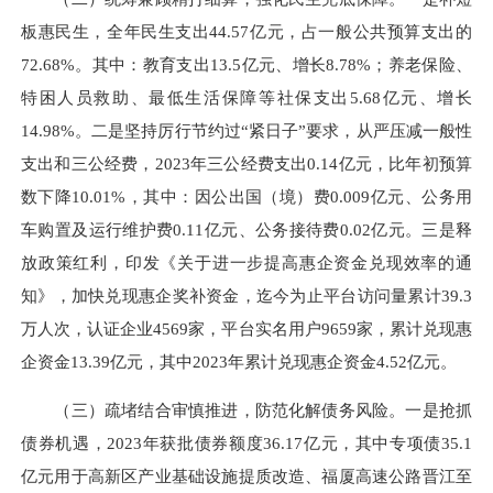
板惠民生，全年民生支出44.57亿元，占一般公共预算支出的
72.68%。其中：教育支出13.5亿元、增长8.78%；养老保险、
特困人员救助、最低生活保障等社保支出5.68亿元、增长
14.98%。二是坚持厉行节约过“紧日子”要求，从严压减一般性
支出和三公经费，2023年三公经费支出0.14亿元，比年初预算
数下降10.01%，其中：因公出国（境）费0.009亿元、公务用
车购置及运行维护费0.11亿元、公务接待费0.02亿元。三是释
放政策红利，印发《关于进一步提高惠企资金兑现效率的通
知》，加快兑现惠企奖补资金，迄今为止平台访问量累计39.3
万人次，认证企业4569家，平台实名用户9659家，累计兑现惠
企资金13.39亿元，其中2023年累计兑现惠企资金4.52亿元。
（三）疏堵结合审慎推进，防范化解债务风险。一是抢抓
债券机遇，2023年获批债券额度36.17亿元，其中专项债35.1
亿元用于高新区产业基础设施提质改造、福厦高速公路晋江至