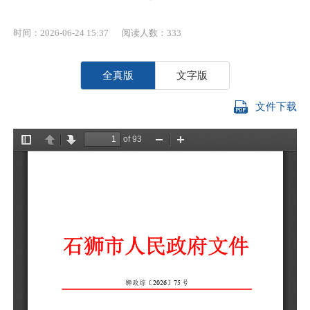
时间：2026-06-24 15:37
阅读人数：
333
全真版
文字版
文件下载
各
会
《
经