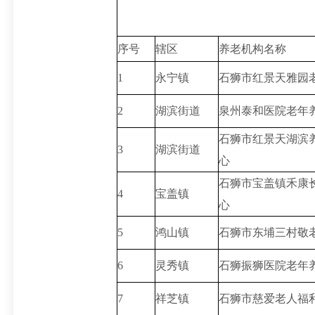
序号
辖区
养老机构名称
1
永宁镇
石狮市红景天雅园
2
湖滨街道
泉州泰和医院老年
石狮市红景天湖滨
3
湖滨街道
心
石狮市宝盖镇禾康
4
宝盖镇
心
5
鸿山镇
石狮市东埔三村敬
6
灵秀镇
石狮振狮医院老年
7
祥芝镇
石狮市慈爱老人福