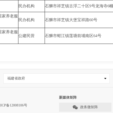
民办机构
石狮市祥芝镇古浮二十区9号龙海寺6
居家养老服
民办机构
石狮市祥芝镇大堡宝祥路60号
居家养老服
公建民营
石狮市蚶江镇莲塘前埔南区64号
福建省政府
新媒体矩阵
ICP备12008106号
政务微矩阵