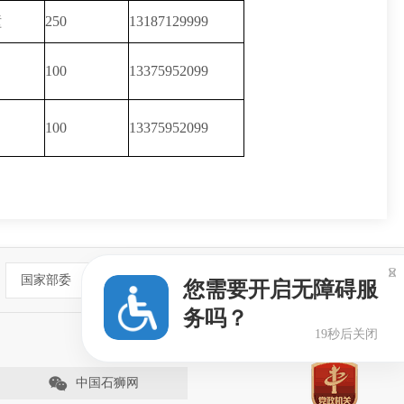
幢
250
13187129999
100
13375952099
100
13375952099

国家部委
您需要开启无障碍服
务吗？
18秒后关闭
中国石狮网