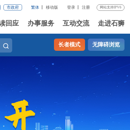
市政府
繁体
移动版
登录
注册
网站支持IPV6
读回应
办事服务
互动交流
走进石狮
长者模式
无障碍浏览