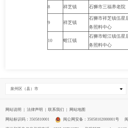
8
祥芝镇
石狮市三福养老院
石狮市祥芝镇伍星
9
祥芝镇
务照料中心
石狮市蚶江镇伍星
10
蚶江镇
务照料中心
泉州区（县）市
网站说明
|
法律声明
|
联系我们
|
网站地图
网站标识码：3505810001
闽公网安备：35058102000001号
闽