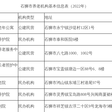
石狮市养老机构基本信息表（2022年）
机构类型
地址
老年公寓
公建民营
石狮市永宁镇沙堤村12区1号
养护院
民办机构
石狮市泰和医院6楼
养老服务中
公建民营
石狮市八七路1000、1002号
长者照护中
公建民营
石狮市宝盖镇塘边一区88号6、8楼
老院
民办机构
石狮市鸿山镇东埔三村港尾97号
养护院
民办机构
石狮市灵秀镇宝岛路808号兴闽商厦裙
利院
民办机构
石狮市祥芝镇古浮二十区9号龙海寺5