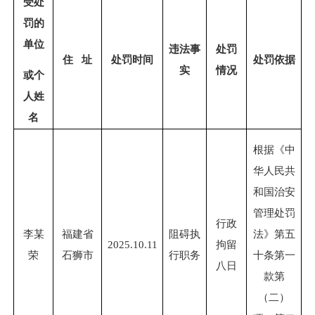
受处
罚的
单位
违法事
处罚
住
址
处罚时间
处罚依据
实
情况
或个
人姓
名
根据《中
华人民共
和国治安
管理处罚
行政
李某
福建省
阻碍执
法》第五
2025.10.11
拘留
荣
石狮市
行职务
十条第一
八日
款第
（二）