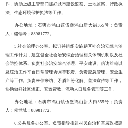
作，协
助上级主管部门抓好城市建设监察、土地监察、行政执
法、生态
环境保护执法等工作。
办公地址：
石狮市鸿山镇伍堡鸿山新大街355号
；
负责
人：骆锡峰；
88981772
。
5.
社会治理办公室。拟订并组织实施辖区社会治安综合治
理工作计划，建立健全社会治安综合治理相关体制机制以及社
会防控体系。负责社会治安综合治理、平安建设、信访维稳以
及
综治工作平台日常管理协调等职责。负责应急管理、安全生
产等
工作。负责来信来访、矛盾纠纷化解、普法宣传等工作，
协助做
好社区矫正、安置帮教、流动人口服务管理等工作。
办公地址：
石狮市鸿山镇伍堡鸿山新大街355号
；
负责
人：侯世域；
88981772
。
6.
公共服务办公室。负责指导推进村民自治和基层政权
建