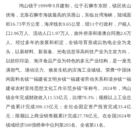
鸿山镇于
1999年9月建制，位于石狮市东部，镇区依山
傍海，北靠石狮市海拔最高的洪厝山，东临台湾海峡，陆域面
积16.73平方公里，海岸线长9.65公里，辖11个行政村，户籍人
口2.96万人、流动人口1.97万人，旅外侨亲和港澳台同胞2.6万
人。经过多年的发展和积淀，全镇培育形成以热电企业为龙
头，以新材料、新装备、光电信息等高科技产业为主攻方向，
以纺织印染、海洋食品产业为特色的多元产业结构，是一座充
满朝气、涌动活力、焕发生机的滨海工业城镇。荣膺“中国休
闲面料名镇”“福建省文明乡镇”“福建省劳动关系和谐乡镇”“福
建省农村宣传思想文化工作示范乡镇”等称号。2024年，鸿山
镇全年完成财政收入11.53亿元，比增79.3%；规模以上工业总
产值累计完成306.13亿元；全社会固定资产投资完成33.4亿
元；限额以上商业销售额累计完成27.78亿元。在全国2024年
镇域经济500强榜单中位列第205名、全省第11名。