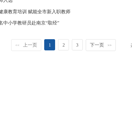
师入选
健康教育培训 赋能全市新入职教师
名中小学教研员赴南京“取经”
上一页
1
2
3
下一页
<<
>>