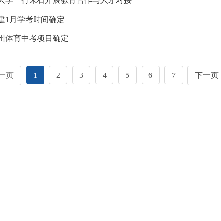
大学一行来石开展教育合作与人才对接
福建1月学考时间确定
年泉州体育中考项目确定
一页
1
2
3
4
5
6
7
下一页