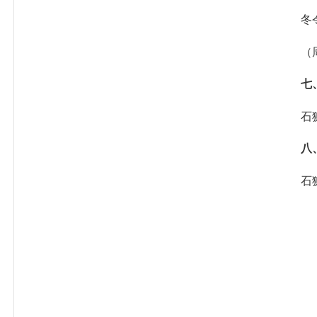
冬令时（
（周一
七
石狮市
八
石狮市