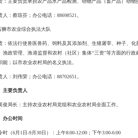
主要负责承担农产品水产品检测、动物产品（畜产品）动物疫
人：蔡琼芬；办公电话：
88698521
。
狮市农业综合执法大队
：依法
行使
兽医兽药、饲料及其添加剂、生猪屠宰、种子、化
、渔政管理、渔港监督和农村（社区）集体“三资”等方面的行
职能；以市农业农村局的名义执法。
人：刘伟荣；办公电话：
88702651
。
、主要负责人
局长：主持农业农村局党组和农业农村局全面工作。
、办公时间
令时（6月1日-9月30日）
：上午8:00-12:00；
下午3:00
-6:00