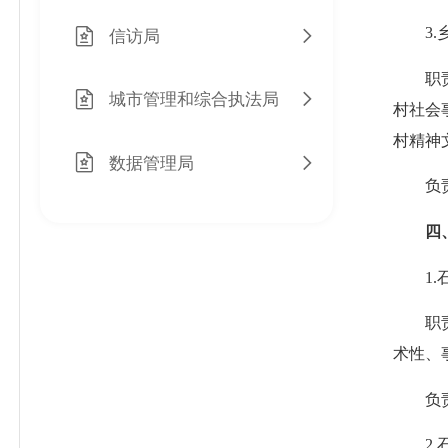
3.乡
信访局
职责：
城市管理和综合执法局
村社会
村精神
数据管理局
负责
四、
1.石
职责：
术性、
负责
2.石