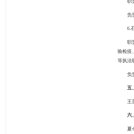
职责：
负责
6.石
职责
验检疫
等执法
负责
五
王英俊
六
夏